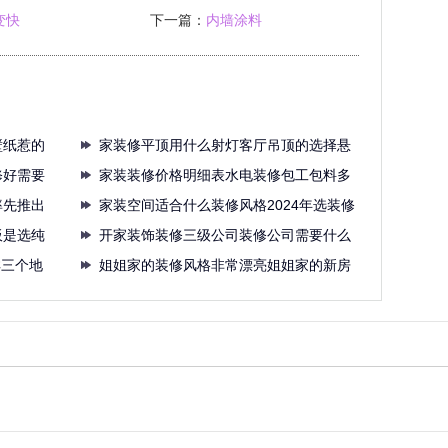
变快
下一篇：
内墙涂料
壁纸惹的
家装修平顶用什么射灯客厅吊顶的选择悬
修好需要
浮大
家装装修价格明细表水电装修包工包料多
率先推出
少钱
家装空间适合什么装修风格2024年选装修
板是选纯
开家装饰装修三级公司装修公司需要什么
祥三个地
资质
姐姐家的装修风格非常漂亮姐姐家的新房
坚持