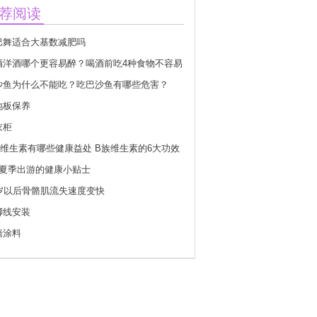
荐阅读
巴舞适合大基数减肥吗
酒洋酒哪个更容易醉？喝酒前吃4种食物不容易
沙鱼为什么不能吃？吃巴沙鱼有哪些危害？
地板保养
衣柜
族维生素有哪些健康益处 B族维生素的6大功效
个夏季出游的健康小贴士
0岁以后骨骼肌流失速度变快
脚线安装
墙涂料