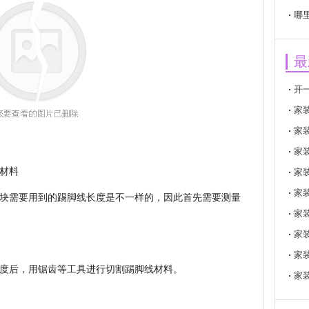
哪
最
开
家
家
家
材料
家
家
块需要用到的踢脚线长度是不一样的，因此首先需要测量
家
家
家
度后，用锯齿等工具进行切割踢脚线材料。
家