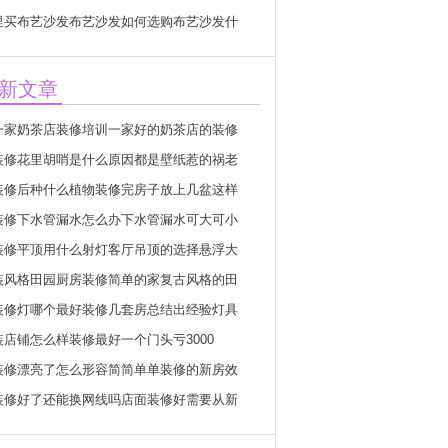
里买布艺沙发布艺沙发如何选购布艺沙发什
新文章
一家奶茶店装修培训一家好的奶茶店的装修
装修花里胡哨是什么原因都是壁纸惹的祸老
装修后种什么植物装修完房子放上几盆这样
装修下水管漏水怎么办下水管漏水可大可小
装修平顶用什么射灯客厅吊顶的选择悬浮大
装风格田园厨房装修简单的家复古风格的田
装修灯哪个最好装修几套房总结出经验灯具
装店铺怎么样装修最好一个门头亏3000
装修漂亮了怎么形容简简单单装修的新房效
装修好了还能换网线吗店面装修好需要从新