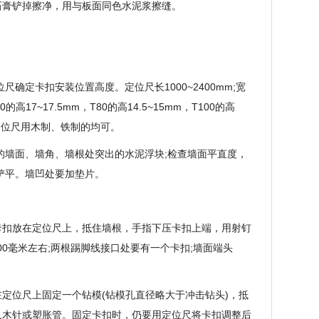
石膏铲掉擦净，用与板面同色水泥浆擦缝。
确定卡扣安装位置高度。定位尺长1000~2400mm;宽
高17~17.5mm，T80的高14.5~15mm，T100的高
mm，定位尺用木制、铁制的均可。
的墙面、墙角、墙根处突出的水泥浮块;检查墙面平直度，
铲平。墙凹处要加垫片。
将卡扣放在定位尺上，抵住墙根，手指下压卡扣上端，用射钉
00毫米左右;两根踢脚线接口处要有一个卡扣;墙面端头
在定位尺上固定一个钻模(钻模孔直径略大于冲击钻头)，抵
入木针或塑胀管。固定卡扣时，仍要用定位尺将卡扣调整后