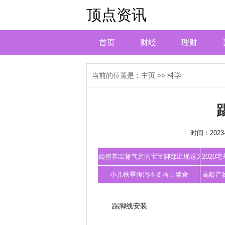
顶点资讯
首页
财经
理财
当前的位置是：
主页
>>
科学
时间：2023-
如何养出肾气足的宝宝脚部出现这3
202
种异常提
小儿秋季腹泻不要马上禁食
高龄产
踢脚线安装