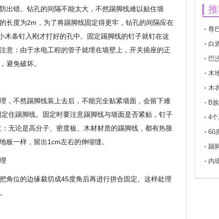
推
防出错。钻孔的间隔不能太大，不然踢脚线难以贴住墙
的长度为2m，为了将踢脚线固定得更牢，钻孔的间隔应在
尊
将小木条钉入刚才打好的孔中。固定踢脚线的钉子就钉在这
白
注意：由于水电工程的管子就埋在墙壁上，开关插座的正
醉
巴
，避免破坏。
木
木
理，不然踢脚线装上去后，不能完全贴紧墙面，会留下难
B
固定住踢脚线。固定时要注意踢脚线与墙面是否紧贴，钉子
须知
4
意：无论是高分子、密度板、木材材质的踢脚线，都有热胀
6
地板一样，留出1cm左右的伸缩缝。
踢
理
内
把角位的边缘裁切成45度角后再进行拼合固定。这样处理
。