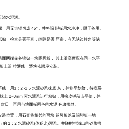
天浇水湿润。
，用无齿锯切成 45°，并将踢 脚板用水冲净，阴干备用。
试贴，检查是否平直，缝隙是否 严密，有无缺边掉角等缺
墙面两端先各镶贴一块踢脚板， 其上沿高度应在同一水平
板上沿 拉通线，逐块依顺序安装。
线，用1：2~2.5 水泥砂浆抹底 灰，并刮平划纹，待底层
上 2~3mm 素水泥浆进行粘贴，用橡皮锤敲击平整，并
。次日，再用与地面板同色的水泥 色浆擦缝。
安装位置，用石膏将相邻的两块 踢脚板以及踢脚板与地
m 的 1：2 水泥砂浆(体积比)灌浆。并随时把溢出的砂浆擦