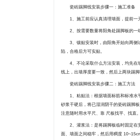
瓷砖踢脚线安装步骤一：施工准备
1、施工前应认真清理墙面，提前一
2、按需要数量将阳角处踢脚板的一端
3、镶贴安装时，由阳角开始向两侧
陷，合格后方可实贴。
4、不论采取什么方法安装，均先在
线上，出墙厚度要一致，然后上两块踢脚
瓷砖踢脚线安装步骤二：施工方法
1、粘贴法：根据墙面标筋和标准水平
砂浆干硬后，将已湿润阴干的瓷砖踢脚板抹
注意随时用水平尺、靠 尺板找平、找直
2、灌浆法：是将踢脚板临时固定在
面、墙面之间稳牢，然后用稠度 10~15c