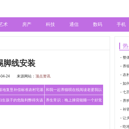
艺术
房产
科技
通信
数码
手机
热
整
踢脚线安装
养
农
04-24
来源网站：
顶点资讯
如
0宅基地复垦补偿标准农村宅基
和我一起养猫呗在线阅读老婆我以
七
地复垦
后一定会好
妇生孩子的危险利弊得失该
养生常识：晚上捶背能睡一个好觉
养
补
如何平衡
养生
让
吃