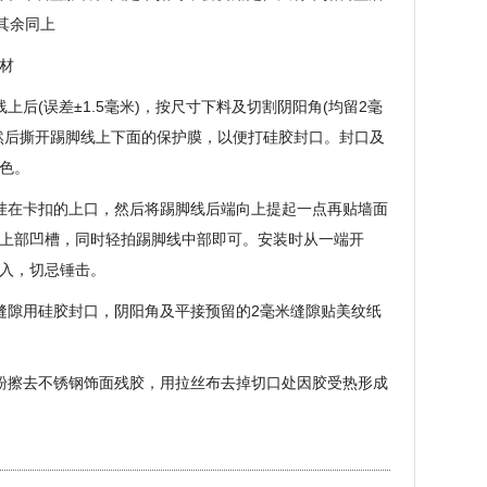
其余同上
材
上后(误差±1.5毫米)，按尺寸下料及切割阴阳角(均留2毫
然后撕开踢脚线上下面的保护膜，以便打硅胶封口。封口及
色。
挂在卡扣的上口，然后将踢脚线后端向上提起一点再贴墙面
上部凹槽，同时轻拍踢脚线中部即可。安装时从一端开
入，切忌锤击。
缝隙用硅胶封口，阴阳角及平接预留的2毫米缝隙贴美纹纸
粉擦去不锈钢饰面残胶，用拉丝布去掉切口处因胶受热形成