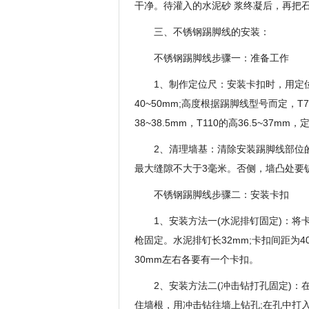
干净。待灌入的水泥砂 浆终凝后，再把
三、不锈钢踢脚线的安装：
不锈钢踢脚线步骤一：准备工作
1、制作定位尺：安装卡扣时，用定位尺
40~50mm;高度根据踢脚线型号而定，T70的
38~38.5mm，T110的高36.5~37
2、清理墙基：清除安装踢脚线部位
最大缝隙不大于3毫米。否侧，墙凸处要
不锈钢踢脚线步骤二：安装卡扣
1、安装方法一(水泥排钉固定)：
枪固定。水泥排钉长32mm;卡扣间距为4
30mm左右各要有一个卡扣。
2、安装方法二(冲击钻打孔固定)：
住墙根，用冲击钻往墙上钻孔;在孔中打